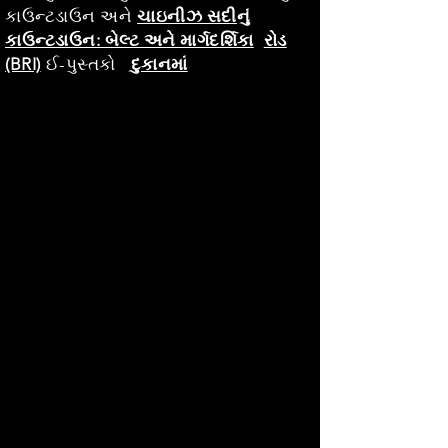
કાઉન્ટડાઉન અને
ચાઇનીઝ સદીનું
કાઉન્ટડાઉન: બેલ્ટ અને માર્ગદર્શિકા
રોડ
(BRI)
ઈ-પુસ્તકો
દુકાનમાં