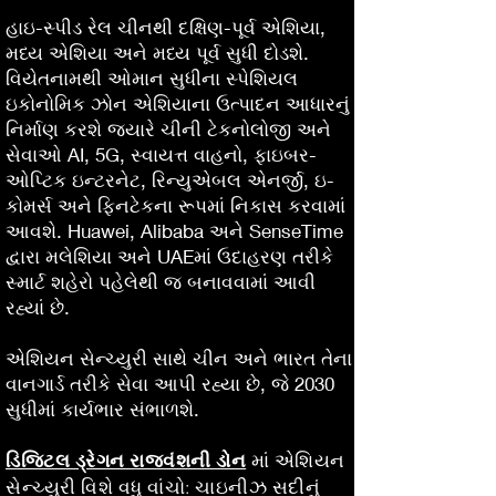
હાઇ-સ્પીડ રેલ ચીનથી દક્ષિણ-પૂર્વ એશિયા,
મધ્ય એશિયા અને મધ્ય પૂર્વ સુધી દોડશે.
વિયેતનામથી ઓમાન સુધીના સ્પેશિયલ
ઇકોનોમિક ઝોન એશિયાના ઉત્પાદન આધારનું
નિર્માણ કરશે જ્યારે ચીની ટેકનોલોજી અને
સેવાઓ AI, 5G, સ્વાયત્ત વાહનો, ફાઇબર-
ઓપ્ટિક ઇન્ટરનેટ, રિન્યુએબલ એનર્જી, ઇ-
કોમર્સ અને ફિનટેકના રૂપમાં નિકાસ કરવામાં
આવશે. Huawei, Alibaba અને SenseTime
દ્વારા મલેશિયા અને UAEમાં ઉદાહરણ તરીકે
સ્માર્ટ શહેરો પહેલેથી જ બનાવવામાં આવી
રહ્યાં છે.
એશિયન સેન્ચ્યુરી સાથે ચીન અને ભારત તેના
વાનગાર્ડ તરીકે સેવા આપી રહ્યા છે, જે 2030
સુધીમાં કાર્યભાર સંભાળશે.
ડિજિટલ ડ્રેગન રાજવંશની ડોન
માં એશિયન
સેન્ચ્યુરી વિશે વધુ વાંચો: ચાઇનીઝ સદીનું