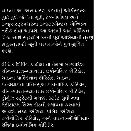
ચાઇના આ અસાધારણ ઘટનાનું ઓર્કેસ્ટ્રલ
હાર્ટ હશે જે તેના મૂડી, ટેકનોલોજી અને
ઇન્ફ્રાસ્ટ્રક્ચરના ઇન્સ્ટ્રુમેન્ટલ એન્જિન
તરીકે સેવા આપશે. આ અરબી અને પર્શિયન
વિશ્વ સાથે સહયોગ કરતી પૂર્વ એશિયાની ત્રણ
સહસ્ત્રાબ્દી જૂની પરંપરાઓને પુનર્જીવિત
કરશે.
વૈશ્વિક શિપિંગ કાર્યક્ષમતા તેમજ બાંગ્લાદેશ-
ચીન-ભારત-મ્યાનમાર ઇકોનોમિક કોરિડોર,
ચાઇના-પાકિસ્તાન કોરિડોર, ચાઇના-
ઇન્ડોચાઇના પેનિન્સુલા ઇકોનોમિક કોરિડોર,
ચીન-ભારત-મ્યાનમાર ઇકોનોમિક કોરિડોર,
હોર્મુઝ સ્ટ્રેટથી મલક્કા સ્ટ્રેટ સુધી નવા
મેરીટાઇમ સિલ્ક રોડની સ્થાપના કરવામાં
આવશે. મધ્ય એશિયા-પશ્ચિમ એશિયા
ઇકોનોમિક કોરિડોર, અને ચાઇના-મોંગોલિયા-
રશિયા ઇકોનોમિક કોરિડોર.