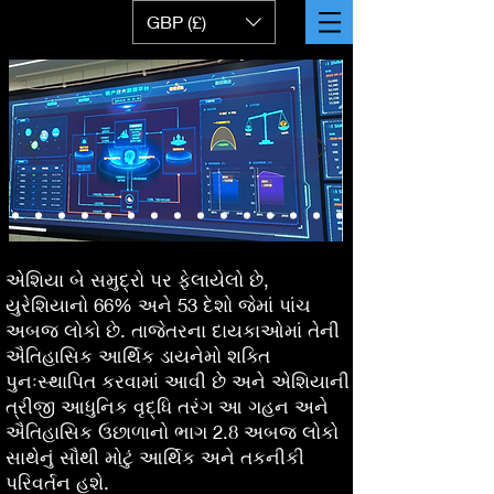
GBP (£)
એશિયા બે સમુદ્રો પર ફેલાયેલો છે,
યુરેશિયાનો 66% અને 53 દેશો જેમાં પાંચ
અબજ લોકો છે. તાજેતરના દાયકાઓમાં તેની
ઐતિહાસિક આર્થિક ડાયનેમો શક્તિ
પુનઃસ્થાપિત કરવામાં આવી છે અને એશિયાની
ત્રીજી આધુનિક વૃદ્ધિ તરંગ આ ગહન અને
ઐતિહાસિક ઉછાળાનો ભાગ 2.8 અબજ લોકો
સાથેનું સૌથી મોટું આર્થિક અને તકનીકી
પરિવર્તન હશે.