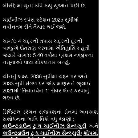
બીસી) માં ચૂના કવિ ક્યુ યુઆન પછી છે.
ચાઈનીઝ સ્પેસ સ્ટેશન 2025 સુધીમાં
નવીનતમ રીતે તૈયાર થઈ જશે.
ચાંગ'ઇ 4 ચંદ્રની તપાસ ચંદ્રની દૂરની
બાજુએ ઉતરાણ કરવામાં ઐતિહાસિક હતી
જ્યારે ચાંગ'ઇ 5 40 વર્ષોમાં પ્રથમ નજીકના
નમૂનાઓ પાછા મોકલનાર બન્યું.
ચીનનું લક્ષ્ય 2036 સુધીમાં ચંદ્ર પર અને
2033 સુધી મંગળ પર એક માણસને જુલાઈ
2021માં 'તિયાનવેન-1' રોવર લેન્ડ કરવાનું
લક્ષ્ય છે.
ડિજિટલ ડ્રેગન રાજવંશના ડોનમાં અવકાશ
સંશોધનના ભાવિ
વિશે વધુ જાણો
:
કાઉન્ટડાઉન ટુ ધ ચાઈનીઝ સેન્ચ્યુરી
અને
કાઉન્ટડાઉન ટુ ધ ચાઈનીઝ સેન્ચ્યુરીઃ
શોપમાં