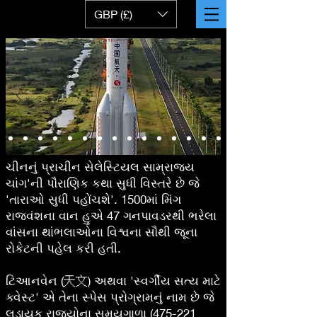
GBP (£)
ચીનનું પ્રાચીન સેલેસ્ટિયલ સામ્રાજ્ય
ચાંગ'ની પૌરાણિક કથા સુધી વિસ્તરે છે જે
'તારાઓ સુધી પહોંચશે'. 1500માં મિંગ
રાજવંશના વાન હુએ 47 ગનપાવડરથી ભરેલા
વાંસના થાંભલાઓના વિશ્વના સૌથી જૂના
રોકેટની પહેલ કરી હતી.
ટિઆનવેન (天文) અથવા 'સ્વર્ગીય સત્ય માટે
ક્વેસ્ટ' એ તેના સ્પેસ પ્રોગ્રામનું નામ છે જે
લડાયક રાજ્યોના સમયગાળા (475-221