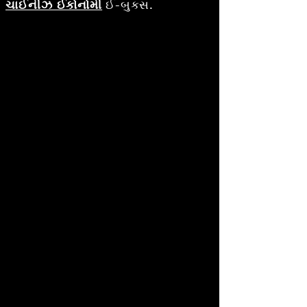
ચાઈનીઝ ઈકોનોમી
ઈ-બુક્સ.