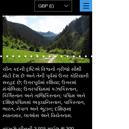
GBP (£)
ચીન કદની દૃષ્ટિએ વિશ્વનો ત્રીજો સૌથી
મોટો દેશ છે અને તેની પૂર્વમાં ઉત્તર કોરિયાની
સરહદ છે; ઉત્તરપૂર્વમાં રશિયા; ઉત્તરમાં
મંગોલિયા; ઉત્તરપશ્ચિમમાં કઝાકિસ્તાન,
કિર્ગિસ્તાન અને તાજિકિસ્તાન; પશ્ચિમ અને
દક્ષિણપશ્ચિમમાં અફઘાનિસ્તાન, પાકિસ્તાન,
ભારત, નેપાળ અને ભૂટાન; દક્ષિણમાં
મ્યાનમાર, લાઓસ અને વિયેતનામ.
યાંગ્ત્ઝે ચીનની 3,915 માઈલ (6,300