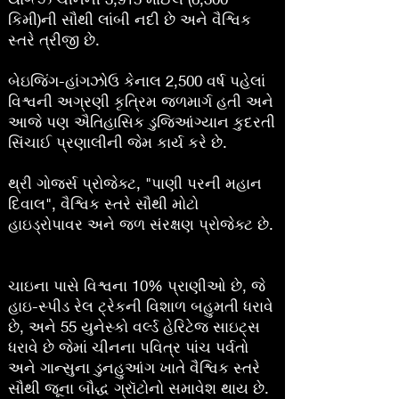
કિમી)ની સૌથી લાંબી નદી છે અને વૈશ્વિક
સ્તરે ત્રીજી છે.
બેઇજિંગ-હાંગઝોઉ કેનાલ 2,500 વર્ષ પહેલાં
વિશ્વની અગ્રણી કૃત્રિમ જળમાર્ગ હતી અને
આજે પણ ઐતિહાસિક ડુજિઆંગ્યાન કુદરતી
સિંચાઈ પ્રણાલીની જેમ કાર્ય કરે છે.
થ્રી ગોર્જ્સ પ્રોજેક્ટ, "પાણી પરની મહાન
દિવાલ", વૈશ્વિક સ્તરે સૌથી મોટો
હાઇડ્રોપાવર અને જળ સંરક્ષણ પ્રોજેક્ટ છે.
ચાઇના પાસે વિશ્વના 10% પ્રાણીઓ છે, જે
હાઇ-સ્પીડ રેલ ટ્રેકની વિશાળ બહુમતી ધરાવે
છે, અને 55 યુનેસ્કો વર્લ્ડ હેરિટેજ સાઇટ્સ
ધરાવે છે જેમાં ચીનના પવિત્ર પાંચ પર્વતો
અને ગાન્સુના ડુનહુઆંગ ખાતે વૈશ્વિક સ્તરે
સૌથી જૂના બૌદ્ધ ગ્રૉટોનો સમાવેશ થાય છે.