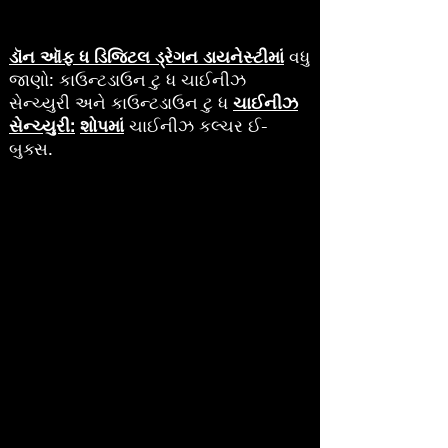
ડૉન ઑફ ધ ડિજિટલ ડ્રેગન ડાયનેસ્ટીમાં
વધુ
જાણો: કાઉન્ટડાઉન ટુ ધ ચાઈનીઝ
સેન્ચ્યુરી અને કાઉન્ટડાઉન ટુ ધ
ચાઈનીઝ
સેન્ચ્યુરી:
શોપમાં
ચાઈનીઝ કલ્ચર ઈ-
બુક્સ.